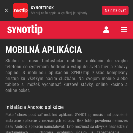
SYNOTTIP.SK
×
Nainštalovať
Sťahuj našu appku a využívaj jej výhody.
MOBILNÁ APLIKÁCIA
Stiahni si našu fantastickú mobilnú aplikáciu do svojho
telefónu so systémom Android a vstúp do sveta hier a zábavy
naplno! S mobilnou aplikáciou SYNOTtip získaš komplexný
prístup ku všetkým našim službám. Na svojom mobile alebo
tablete si môžeš vychutnať kurzové stávky, online kasíno a
online poker.
Inštalácia Android aplikácie
Pokiaľ chceš používať mobilnú aplikáciu SYNOTtip, musíš mať povolené
inštalácie aplikácie z neznámych zdrojov. Bez tohto povolenia nemôžeš
našu Android aplikáciu nainštalovať. Táto možnosť sa obvykle nachádza v
Nastaveniach → Ochrana osobných údajov a zabezpečenie →