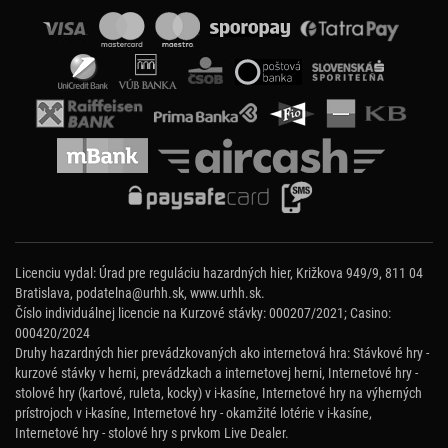
Licenciu vydal: Úrad pre reguláciu hazardných hier, Križkova 949/9, 811 04
Bratislava,
podatelna@urhh.sk
,
www.urhh.sk
.
Číslo individuálnej licencie na Kurzové stávky: 000207/2021; Casino:
000420/2024
Druhy hazardných hier prevádzkovaných ako internetová hra: Stávkové hry -
kurzové stávky v herni, prevádzkach a internetovej herni, Internetové hry -
stolové hry (kartové, ruleta, kocky) v i-kasíne, Internetové hry na výherných
prístrojoch v i-kasíne, Internetové hry - okamžité lotérie v i-kasíne,
Internetové hry - stolové hry s prvkom Live Dealer.