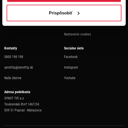
Kontakt
Prispôsobiť
Ochrana osobných
údajov
Nastavenie cookies
Kontakty
Socialne siete
0800 198 198
Facebook
synottip@synottip.sk
Instagram
Naše zberne
Youtube
Adresa podnikania
SYNOT TIP, a.s
Továrenská štvrť 1467/24
059 51 Poprad - Matejovce