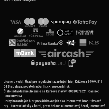
059 51 Poprad - Matejovce
Licenciu vydal: Úrad pre reguláciu hazardných hier, Križkova 949/9, 811
04 Bratislava,
podatelna@urhh.sk
,
www.urhh.sk
.
Číslo individuálnej licencie na Kurzové stávky: 000207/2021; Casino:
000420/2024
Druhy hazardných hier prevádzkovaných ako internetová hra: Stávkové
hry - kurzové stávky v herni, prevádzkach a internetovej herni, Internetové