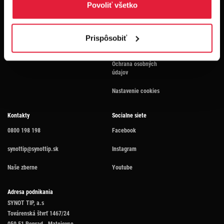
Povoliť všetko
Herný plán
Casino
Spolupráca
Prispôsobiť
Kontakt
Ochrana osobných
údajov
Nastavenie cookies
Kontakty
Socialne siete
0800 198 198
Facebook
synottip@synottip.sk
Instagram
Naše zberne
Youtube
Adresa podnikania
SYNOT TIP, a.s
Továrenská štvrť 1467/24