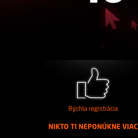
Rýchla registrácia
NIKTO TI NEPONÚKNE VIAC