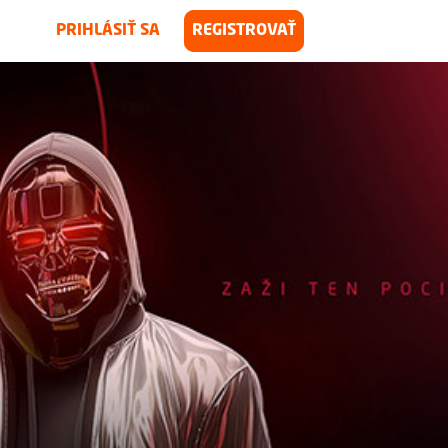
PRIHLÁSIŤ SA
REGISTROVAŤ