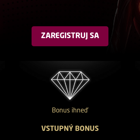
ZAREGISTRUJ SA
Bonus ihneď
VSTUPNÝ BONUS