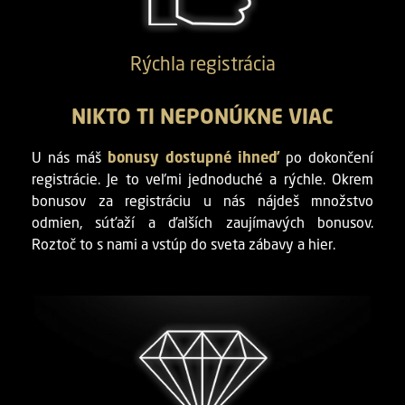
Rýchla registrácia
NIKTO TI NEPONÚKNE VIAC
U nás máš
bonusy dostupné ihneď
po dokončení
registrácie. Je to veľmi jednoduché a rýchle. Okrem
bonusov za registráciu u nás nájdeš množstvo
odmien, súťaží a ďalších zaujímavých bonusov.
Roztoč to s nami a vstúp do sveta zábavy a hier.