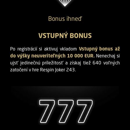
Bonus ihneď
VSTUPNÝ BONUS
Po registrácií si aktivuj vkladom
Vstupný bonus až
do výšky neuveriteľných 10 000 EUR.
Nenechaj si
ujsť jedinečnú príležitosť a získaj tiež 640 voľných
zatočení v hre Respin Joker 243.