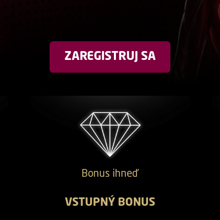
ZAREGISTRUJ SA
Bonus ihneď
VSTUPNÝ BONUS